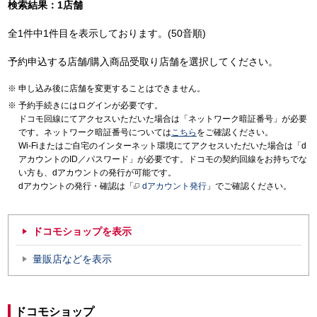
検索結果：1店舗
全1件中1件目を表示しております。(50音順)
予約申込する店舗/購入商品受取り店舗を選択してください。
申し込み後に店舗を変更することはできません。
予約手続きにはログインが必要です。
ドコモ回線にてアクセスいただいた場合は「ネットワーク暗証番号」が必要
です。ネットワーク暗証番号については
こちら
をご確認ください。
Wi-Fiまたはご自宅のインターネット環境にてアクセスいただいた場合は「d
アカウントのID／パスワード」が必要です。ドコモの契約回線をお持ちでな
い方も、dアカウントの発行が可能です。
dアカウントの発行・確認は「
dアカウント発行
」でご確認ください。
ドコモショップを表示
量販店などを表示
ドコモショップ