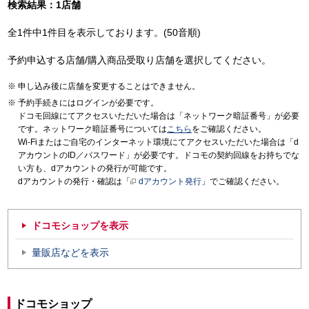
検索結果：1店舗
全1件中1件目を表示しております。(50音順)
予約申込する店舗/購入商品受取り店舗を選択してください。
申し込み後に店舗を変更することはできません。
予約手続きにはログインが必要です。
ドコモ回線にてアクセスいただいた場合は「ネットワーク暗証番号」が必要
です。ネットワーク暗証番号については
こちら
をご確認ください。
Wi-Fiまたはご自宅のインターネット環境にてアクセスいただいた場合は「d
アカウントのID／パスワード」が必要です。ドコモの契約回線をお持ちでな
い方も、dアカウントの発行が可能です。
dアカウントの発行・確認は「
dアカウント発行
」でご確認ください。
ドコモショップを表示
量販店などを表示
ドコモショップ