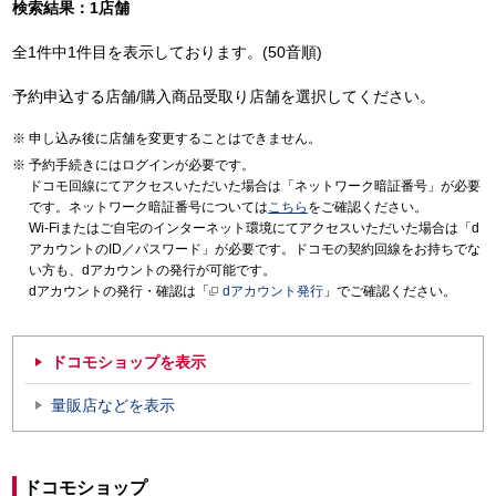
検索結果：1店舗
全1件中1件目を表示しております。(50音順)
予約申込する店舗/購入商品受取り店舗を選択してください。
申し込み後に店舗を変更することはできません。
予約手続きにはログインが必要です。
ドコモ回線にてアクセスいただいた場合は「ネットワーク暗証番号」が必要
です。ネットワーク暗証番号については
こちら
をご確認ください。
Wi-Fiまたはご自宅のインターネット環境にてアクセスいただいた場合は「d
アカウントのID／パスワード」が必要です。ドコモの契約回線をお持ちでな
い方も、dアカウントの発行が可能です。
dアカウントの発行・確認は「
dアカウント発行
」でご確認ください。
ドコモショップを表示
量販店などを表示
ドコモショップ