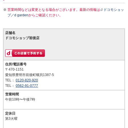
営業時間などは変更となる場合がございます。最新の情報は
ドコモショッ
プ／d garden
からご確認ください。
店舗名
ドコモショップ前後店
住所/電話番号
〒470-1151
愛知県豊明市前後町螺貝1387-5
TEL：
0120-820-920
TEL：
0562-91-0777
営業時間
午前10時〜午後7時
定休日
第3火曜