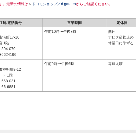
す。最新の情報は
ドコモショップ／d garden
からご確認ください。
住所/電話番号
営業時間
定休日
4
午前10時〜午後7時
無休
港町17-10
アピタ蒲郡店の
 1階
休業日に準ずる
-304-070
36624196
6
午前9時〜午後6時
毎週火曜
神明町8-12
ト 1階
-668-031
-66-6881