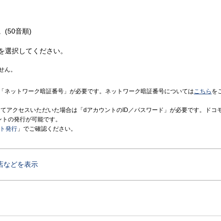
(50音順)
を選択してください。
せん。
「ネットワーク暗証番号」が必要です。ネットワーク暗証番号については
こちら
を
境にてアクセスいただいた場合は「dアカウントのID／パスワード」が必要です。ドコ
ントの発行が可能です。
ント発行
」でご確認ください。
店などを表示