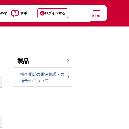
 Shop
サポート
ログインする
MENU
製品
携帯電話の電波防護への
適合性について