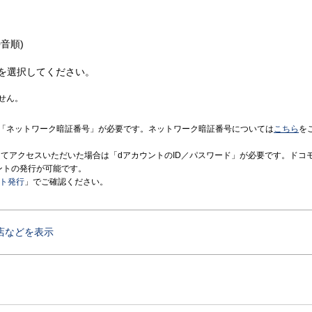
音順)
を選択してください。
せん。
「ネットワーク暗証番号」が必要です。ネットワーク暗証番号については
こちら
を
境にてアクセスいただいた場合は「dアカウントのID／パスワード」が必要です。ドコ
ントの発行が可能です。
ント発行
」でご確認ください。
店などを表示