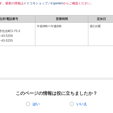
す。最新の情報は
ドコモショップ／d garden
からご確認ください。
住所/電話番号
営業時間
定休日
8
午前9時〜午後6時
第2火曜
住吉町3-75-3
-43-5256
-43-5255
このページの情報は役に立ちましたか？
はい
いいえ