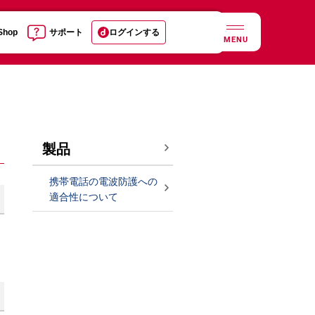
 Shop
サポート
ログインする
MENU
製品
携帯電話の電波防護への
適合性について