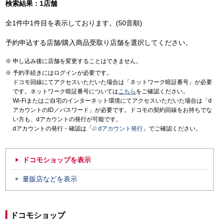
検索結果：1店舗
全1件中1件目を表示しております。(50音順)
予約申込する店舗/購入商品受取り店舗を選択してください。
申し込み後に店舗を変更することはできません。
予約手続きにはログインが必要です。
ドコモ回線にてアクセスいただいた場合は「ネットワーク暗証番号」が必要
です。ネットワーク暗証番号については
こちら
をご確認ください。
Wi-Fiまたはご自宅のインターネット環境にてアクセスいただいた場合は「d
アカウントのID／パスワード」が必要です。ドコモの契約回線をお持ちでな
い方も、dアカウントの発行が可能です。
dアカウントの発行・確認は「
dアカウント発行
」でご確認ください。
ドコモショップを表示
量販店などを表示
ドコモショップ