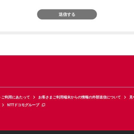
送信する
トご利用にあたって
お客さまご利用端末からの情報の外部送信について
見
NTTドコモグループ