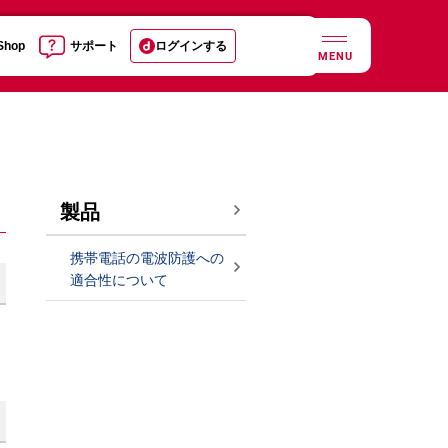
 Shop
サポート
ログインする
MENU
製品
携帯電話の電波防護への
適合性について