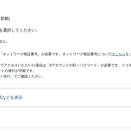
音順)
を選択してください。
せん。
「ネットワーク暗証番号」が必要です。ネットワーク暗証番号については
こちら
を
境にてアクセスいただいた場合は「dアカウントのID／パスワード」が必要です。ドコ
ントの発行が可能です。
ント発行
」でご確認ください。
店などを表示