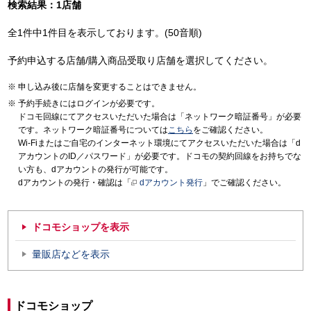
検索結果：1店舗
全1件中1件目を表示しております。(50音順)
予約申込する店舗/購入商品受取り店舗を選択してください。
申し込み後に店舗を変更することはできません。
予約手続きにはログインが必要です。
ドコモ回線にてアクセスいただいた場合は「ネットワーク暗証番号」が必要
です。ネットワーク暗証番号については
こちら
をご確認ください。
Wi-Fiまたはご自宅のインターネット環境にてアクセスいただいた場合は「d
アカウントのID／パスワード」が必要です。ドコモの契約回線をお持ちでな
い方も、dアカウントの発行が可能です。
dアカウントの発行・確認は「
dアカウント発行
」でご確認ください。
ドコモショップを表示
量販店などを表示
ドコモショップ