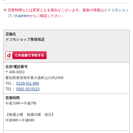
営業時間などは変更となる場合がございます。最新の情報は
ドコモショッ
プ／d garden
からご確認ください。
店舗名
ドコモショップ尾張旭店
住所/電話番号
〒488-0803
愛知県尾張旭市東大道町山の内2406
TEL：
0120-011-860
TEL：
0561-55-5523
営業時間
午前10時〜午後7時
【毎週土曜 毎週日曜 祝日】
午前9時〜午後6時