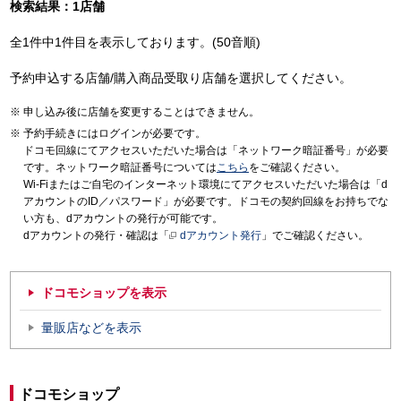
検索結果：1店舗
全1件中1件目を表示しております。(50音順)
予約申込する店舗/購入商品受取り店舗を選択してください。
申し込み後に店舗を変更することはできません。
予約手続きにはログインが必要です。
ドコモ回線にてアクセスいただいた場合は「ネットワーク暗証番号」が必要
です。ネットワーク暗証番号については
こちら
をご確認ください。
Wi-Fiまたはご自宅のインターネット環境にてアクセスいただいた場合は「d
アカウントのID／パスワード」が必要です。ドコモの契約回線をお持ちでな
い方も、dアカウントの発行が可能です。
dアカウントの発行・確認は「
dアカウント発行
」でご確認ください。
ドコモショップを表示
量販店などを表示
ドコモショップ