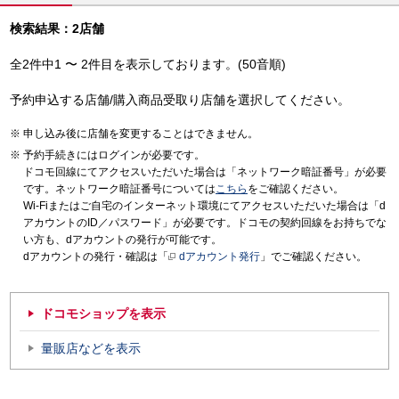
検索結果：2店舗
全2件中1 〜 2件目を表示しております。(50音順)
予約申込する店舗/購入商品受取り店舗を選択してください。
申し込み後に店舗を変更することはできません。
予約手続きにはログインが必要です。
ドコモ回線にてアクセスいただいた場合は「ネットワーク暗証番号」が必要
です。ネットワーク暗証番号については
こちら
をご確認ください。
Wi-Fiまたはご自宅のインターネット環境にてアクセスいただいた場合は「d
アカウントのID／パスワード」が必要です。ドコモの契約回線をお持ちでな
い方も、dアカウントの発行が可能です。
dアカウントの発行・確認は「
dアカウント発行
」でご確認ください。
ドコモショップを表示
量販店などを表示