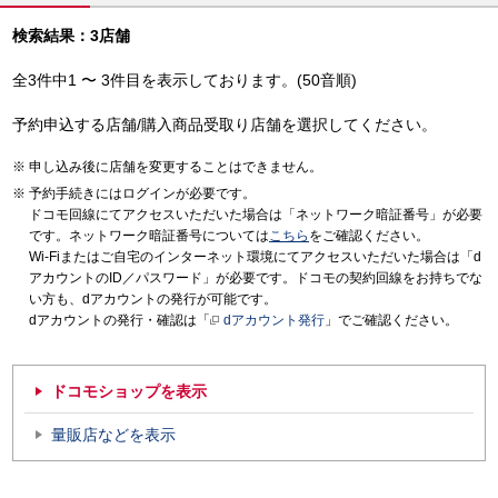
検索結果：3店舗
全3件中1 〜 3件目を表示しております。(50音順)
予約申込する店舗/購入商品受取り店舗を選択してください。
申し込み後に店舗を変更することはできません。
予約手続きにはログインが必要です。
ドコモ回線にてアクセスいただいた場合は「ネットワーク暗証番号」が必要
です。ネットワーク暗証番号については
こちら
をご確認ください。
Wi-Fiまたはご自宅のインターネット環境にてアクセスいただいた場合は「d
アカウントのID／パスワード」が必要です。ドコモの契約回線をお持ちでな
い方も、dアカウントの発行が可能です。
dアカウントの発行・確認は「
dアカウント発行
」でご確認ください。
ドコモショップを表示
量販店などを表示