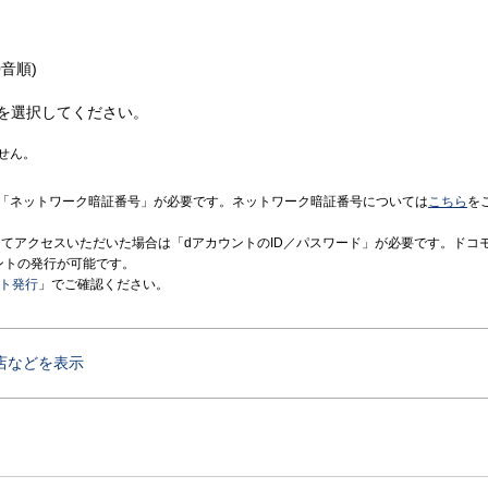
音順)
を選択してください。
せん。
「ネットワーク暗証番号」が必要です。ネットワーク暗証番号については
こちら
を
境にてアクセスいただいた場合は「dアカウントのID／パスワード」が必要です。ドコ
ントの発行が可能です。
ント発行
」でご確認ください。
店などを表示