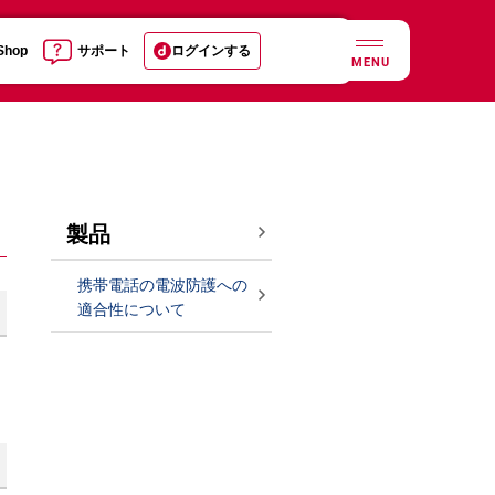
 Shop
サポート
ログインする
MENU
製品
携帯電話の電波防護への
適合性について