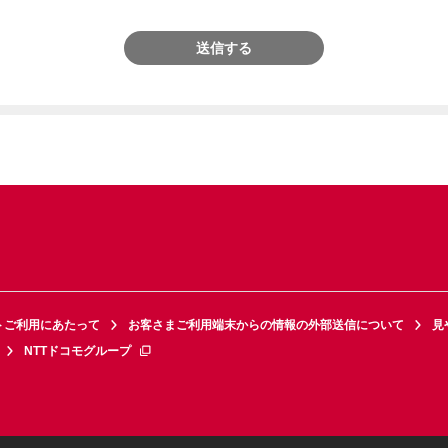
送信する
トご利用にあたって
お客さまご利用端末からの情報の外部送信について
見
NTTドコモグループ