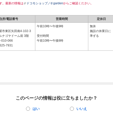
す。最新の情報は
ドコモショップ／d garden
からご確認ください。
住所/電話番号
営業時間
定休日
8
午前10時〜午後9時
無休
市東区矢田南4-102-3
施設の休業日に
ルナゴヤドーム前 3階
受付時間
準ずる
-010-066
午前10時〜午後8時
325-7931
このページの情報は役に立ちましたか？
はい
いいえ