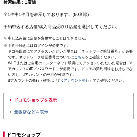
検索結果：1店舗
全1件中1件目を表示しております。(50音順)
予約申込する店舗/購入商品受取り店舗を選択してください。
申し込み後に店舗を変更することはできません。
予約手続きにはログインが必要です。
ドコモ回線にてアクセスいただいた場合は「ネットワーク暗証番号」が必要
です。ネットワーク暗証番号については
こちら
をご確認ください。
Wi-Fiまたはご自宅のインターネット環境にてアクセスいただいた場合は「d
アカウントのID／パスワード」が必要です。ドコモの契約回線をお持ちでな
い方も、dアカウントの発行が可能です。
dアカウントの発行・確認は「
dアカウント発行
」でご確認ください。
ドコモショップを表示
量販店などを表示
ドコモショップ