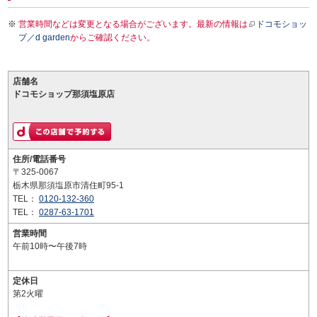
営業時間などは変更となる場合がございます。最新の情報は
ドコモショッ
プ／d garden
からご確認ください。
店舗名
ドコモショップ那須塩原店
住所/電話番号
〒325-0067
栃木県那須塩原市清住町95-1
TEL：
0120-132-360
TEL：
0287-63-1701
営業時間
午前10時〜午後7時
定休日
第2火曜