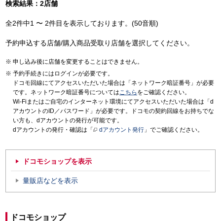
検索結果：2店舗
全2件中1 〜 2件目を表示しております。(50音順)
予約申込する店舗/購入商品受取り店舗を選択してください。
申し込み後に店舗を変更することはできません。
予約手続きにはログインが必要です。
ドコモ回線にてアクセスいただいた場合は「ネットワーク暗証番号」が必要
です。ネットワーク暗証番号については
こちら
をご確認ください。
Wi-Fiまたはご自宅のインターネット環境にてアクセスいただいた場合は「d
アカウントのID／パスワード」が必要です。ドコモの契約回線をお持ちでな
い方も、dアカウントの発行が可能です。
dアカウントの発行・確認は「
dアカウント発行
」でご確認ください。
ドコモショップを表示
量販店などを表示
ドコモショップ