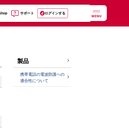
 Shop
サポート
ログインする
MENU
製品
携帯電話の電波防護への
適合性について