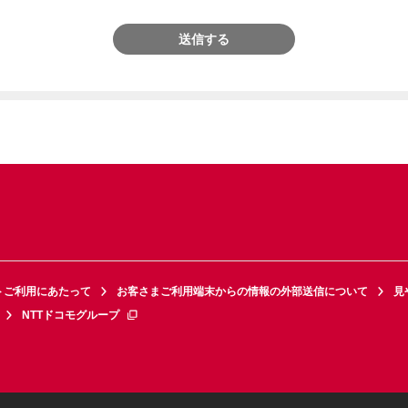
送信する
トご利用にあたって
お客さまご利用端末からの情報の外部送信について
見
NTTドコモグループ