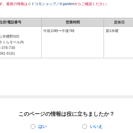
す。最新の情報は
ドコモショップ／d garden
からご確認ください。
住所/電話番号
営業時間
定休日
2
午前10時〜午後7時
第3木曜
ら市櫻野505
さくらモール内
-376-730
681-6161
このページの情報は役に立ちましたか？
はい
いいえ