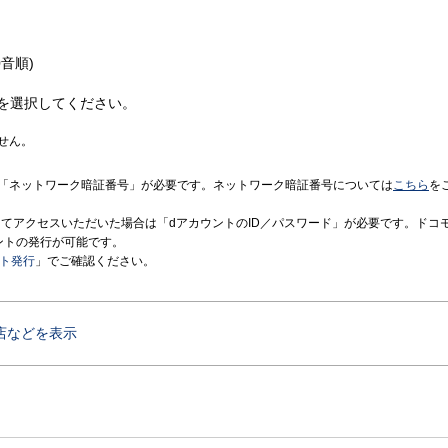
音順)
を選択してください。
せん。
「ネットワーク暗証番号」が必要です。ネットワーク暗証番号については
こちら
を
境にてアクセスいただいた場合は「dアカウントのID／パスワード」が必要です。ドコ
ントの発行が可能です。
ント発行
」でご確認ください。
店などを表示