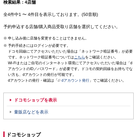
検索結果：4店舗
全4件中1 〜 4件目を表示しております。(50音順)
予約申込する店舗/購入商品受取り店舗を選択してください。
申し込み後に店舗を変更することはできません。
予約手続きにはログインが必要です。
ドコモ回線にてアクセスいただいた場合は「ネットワーク暗証番号」が必要
です。ネットワーク暗証番号については
こちら
をご確認ください。
Wi-Fiまたはご自宅のインターネット環境にてアクセスいただいた場合は「d
アカウントのID／パスワード」が必要です。ドコモの契約回線をお持ちでな
い方も、dアカウントの発行が可能です。
dアカウントの発行・確認は「
dアカウント発行
」でご確認ください。
ドコモショップを表示
量販店などを表示
ドコモショップ