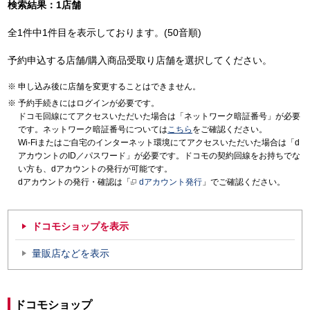
検索結果：1店舗
全1件中1件目を表示しております。(50音順)
予約申込する店舗/購入商品受取り店舗を選択してください。
申し込み後に店舗を変更することはできません。
予約手続きにはログインが必要です。
ドコモ回線にてアクセスいただいた場合は「ネットワーク暗証番号」が必要
です。ネットワーク暗証番号については
こちら
をご確認ください。
Wi-Fiまたはご自宅のインターネット環境にてアクセスいただいた場合は「d
アカウントのID／パスワード」が必要です。ドコモの契約回線をお持ちでな
い方も、dアカウントの発行が可能です。
dアカウントの発行・確認は「
dアカウント発行
」でご確認ください。
ドコモショップを表示
量販店などを表示
ドコモショップ