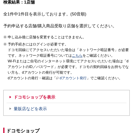
検索結果：1店舗
全1件中1件目を表示しております。(50音順)
予約申込する店舗/購入商品受取り店舗を選択してください。
申し込み後に店舗を変更することはできません。
予約手続きにはログインが必要です。
ドコモ回線にてアクセスいただいた場合は「ネットワーク暗証番号」が必要
です。ネットワーク暗証番号については
こちら
をご確認ください。
Wi-Fiまたはご自宅のインターネット環境にてアクセスいただいた場合は「d
アカウントのID／パスワード」が必要です。ドコモの契約回線をお持ちでな
い方も、dアカウントの発行が可能です。
dアカウントの発行・確認は「
dアカウント発行
」でご確認ください。
ドコモショップを表示
量販店などを表示
ドコモショップ