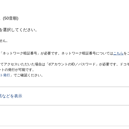
(50音順)
を選択してください。
せん。
「ネットワーク暗証番号」が必要です。ネットワーク暗証番号については
こちら
を
境にてアクセスいただいた場合は「dアカウントのID／パスワード」が必要です。ドコ
ントの発行が可能です。
ント発行
」でご確認ください。
店などを表示