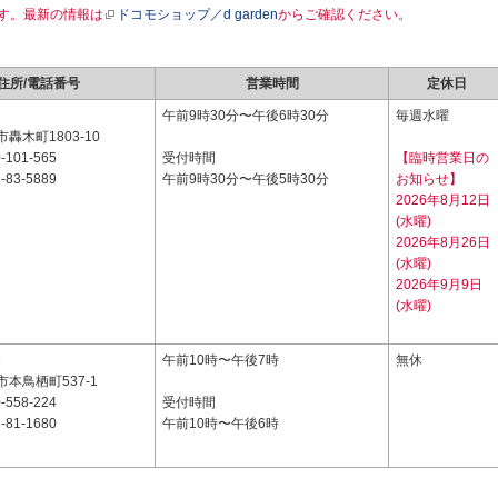
す。最新の情報は
ドコモショップ／d garden
からご確認ください。
住所/電話番号
営業時間
定休日
1
午前9時30分〜午後6時30分
毎週水曜
轟木町1803-10
-101-565
受付時間
【臨時営業日の
-83-5889
午前9時30分〜午後5時30分
お知らせ】
2026年8月12日
(水曜)
2026年8月26日
(水曜)
2026年9月9日
(水曜)
6
午前10時〜午後7時
無休
本鳥栖町537-1
-558-224
受付時間
-81-1680
午前10時〜午後6時