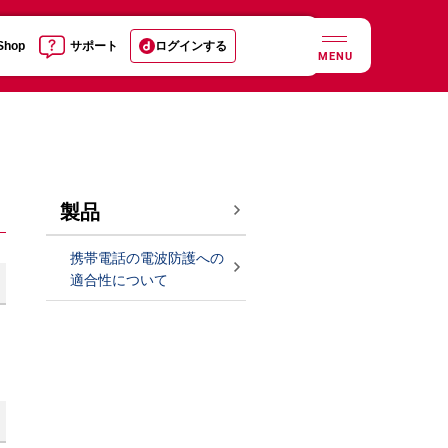
 Shop
サポート
ログインする
MENU
製品
携帯電話の電波防護への
適合性について