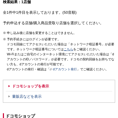
検索結果：1店舗
全1件中1件目を表示しております。(50音順)
予約申込する店舗/購入商品受取り店舗を選択してください。
申し込み後に店舗を変更することはできません。
予約手続きにはログインが必要です。
ドコモ回線にてアクセスいただいた場合は「ネットワーク暗証番号」が必要
です。ネットワーク暗証番号については
こちら
をご確認ください。
Wi-Fiまたはご自宅のインターネット環境にてアクセスいただいた場合は「d
アカウントのID／パスワード」が必要です。ドコモの契約回線をお持ちでな
い方も、dアカウントの発行が可能です。
dアカウントの発行・確認は「
dアカウント発行
」でご確認ください。
ドコモショップを表示
量販店などを表示
ドコモショップ