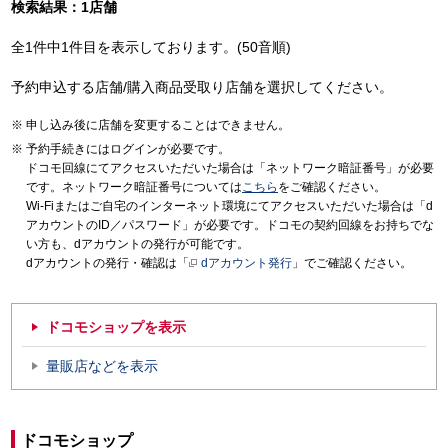
検索結果：1店舗
全1件中1件目を表示しております。(50音順)
予約申込する店舗/購入商品受取り店舗を選択してください。
申し込み後に店舗を変更することはできません。
予約手続きにはログインが必要です。
ドコモ回線にてアクセスいただいた場合は「ネットワーク暗証番号」が必要
です。ネットワーク暗証番号については
こちら
をご確認ください。
Wi-Fiまたはご自宅のインターネット環境にてアクセスいただいた場合は「d
アカウントのID／パスワード」が必要です。ドコモの契約回線をお持ちでな
い方も、dアカウントの発行が可能です。
dアカウントの発行・確認は「
dアカウント発行
」でご確認ください。
ドコモショップを表示
量販店などを表示
ドコモショップ