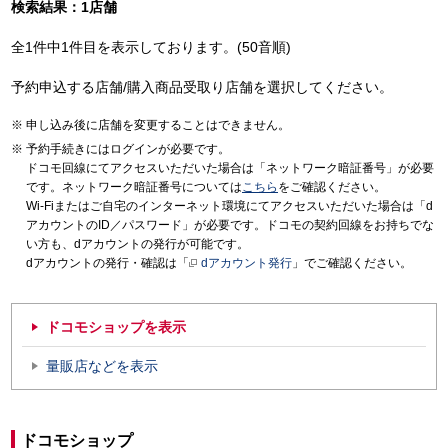
検索結果：1店舗
全1件中1件目を表示しております。(50音順)
予約申込する店舗/購入商品受取り店舗を選択してください。
申し込み後に店舗を変更することはできません。
予約手続きにはログインが必要です。
ドコモ回線にてアクセスいただいた場合は「ネットワーク暗証番号」が必要
です。ネットワーク暗証番号については
こちら
をご確認ください。
Wi-Fiまたはご自宅のインターネット環境にてアクセスいただいた場合は「d
アカウントのID／パスワード」が必要です。ドコモの契約回線をお持ちでな
い方も、dアカウントの発行が可能です。
dアカウントの発行・確認は「
dアカウント発行
」でご確認ください。
ドコモショップを表示
量販店などを表示
ドコモショップ