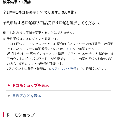
検索結果：1店舗
全1件中1件目を表示しております。(50音順)
予約申込する店舗/購入商品受取り店舗を選択してください。
申し込み後に店舗を変更することはできません。
予約手続きにはログインが必要です。
ドコモ回線にてアクセスいただいた場合は「ネットワーク暗証番号」が必要
です。ネットワーク暗証番号については
こちら
をご確認ください。
Wi-Fiまたはご自宅のインターネット環境にてアクセスいただいた場合は「d
アカウントのID／パスワード」が必要です。ドコモの契約回線をお持ちでな
い方も、dアカウントの発行が可能です。
dアカウントの発行・確認は「
dアカウント発行
」でご確認ください。
ドコモショップを表示
量販店などを表示
ドコモショップ