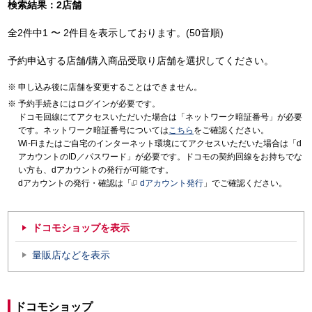
検索結果：2店舗
全2件中1 〜 2件目を表示しております。(50音順)
予約申込する店舗/購入商品受取り店舗を選択してください。
申し込み後に店舗を変更することはできません。
予約手続きにはログインが必要です。
ドコモ回線にてアクセスいただいた場合は「ネットワーク暗証番号」が必要
です。ネットワーク暗証番号については
こちら
をご確認ください。
Wi-Fiまたはご自宅のインターネット環境にてアクセスいただいた場合は「d
アカウントのID／パスワード」が必要です。ドコモの契約回線をお持ちでな
い方も、dアカウントの発行が可能です。
dアカウントの発行・確認は「
dアカウント発行
」でご確認ください。
ドコモショップを表示
量販店などを表示
ドコモショップ