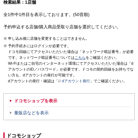
検索結果：1店舗
全1件中1件目を表示しております。(50音順)
予約申込する店舗/購入商品受取り店舗を選択してください。
申し込み後に店舗を変更することはできません。
予約手続きにはログインが必要です。
ドコモ回線にてアクセスいただいた場合は「ネットワーク暗証番号」が必要
です。ネットワーク暗証番号については
こちら
をご確認ください。
Wi-Fiまたはご自宅のインターネット環境にてアクセスいただいた場合は「d
アカウントのID／パスワード」が必要です。ドコモの契約回線をお持ちでな
い方も、dアカウントの発行が可能です。
dアカウントの発行・確認は「
dアカウント発行
」でご確認ください。
ドコモショップを表示
量販店などを表示
ドコモショップ