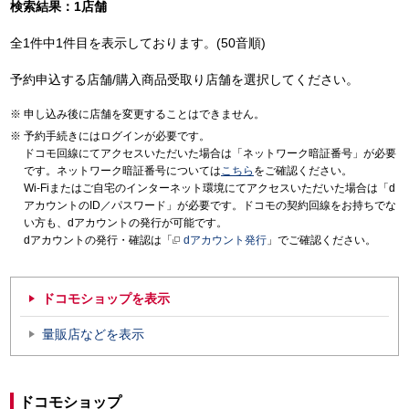
検索結果：1店舗
全1件中1件目を表示しております。(50音順)
予約申込する店舗/購入商品受取り店舗を選択してください。
申し込み後に店舗を変更することはできません。
予約手続きにはログインが必要です。
ドコモ回線にてアクセスいただいた場合は「ネットワーク暗証番号」が必要
です。ネットワーク暗証番号については
こちら
をご確認ください。
Wi-Fiまたはご自宅のインターネット環境にてアクセスいただいた場合は「d
アカウントのID／パスワード」が必要です。ドコモの契約回線をお持ちでな
い方も、dアカウントの発行が可能です。
dアカウントの発行・確認は「
dアカウント発行
」でご確認ください。
ドコモショップを表示
量販店などを表示
ドコモショップ