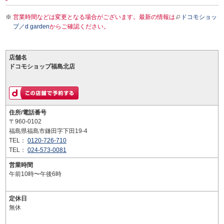
営業時間などは変更となる場合がございます。最新の情報は
ドコモショッ
プ／d garden
からご確認ください。
店舗名
ドコモショップ福島北店
住所/電話番号
〒960-0102
福島県福島市鎌田字下田19-4
TEL：
0120-726-710
TEL：
024-573-0081
営業時間
午前10時〜午後6時
定休日
無休