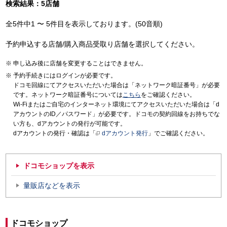
検索結果：5店舗
全5件中1 〜 5件目を表示しております。(50音順)
予約申込する店舗/購入商品受取り店舗を選択してください。
申し込み後に店舗を変更することはできません。
予約手続きにはログインが必要です。
ドコモ回線にてアクセスいただいた場合は「ネットワーク暗証番号」が必要
です。ネットワーク暗証番号については
こちら
をご確認ください。
Wi-Fiまたはご自宅のインターネット環境にてアクセスいただいた場合は「d
アカウントのID／パスワード」が必要です。ドコモの契約回線をお持ちでな
い方も、dアカウントの発行が可能です。
dアカウントの発行・確認は「
dアカウント発行
」でご確認ください。
ドコモショップを表示
量販店などを表示
ドコモショップ