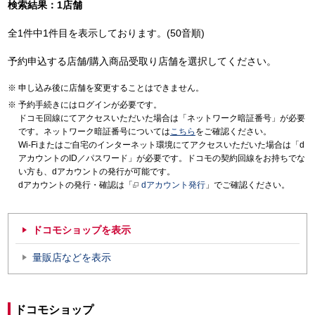
検索結果：1店舗
全1件中1件目を表示しております。(50音順)
予約申込する店舗/購入商品受取り店舗を選択してください。
申し込み後に店舗を変更することはできません。
予約手続きにはログインが必要です。
ドコモ回線にてアクセスいただいた場合は「ネットワーク暗証番号」が必要
です。ネットワーク暗証番号については
こちら
をご確認ください。
Wi-Fiまたはご自宅のインターネット環境にてアクセスいただいた場合は「d
アカウントのID／パスワード」が必要です。ドコモの契約回線をお持ちでな
い方も、dアカウントの発行が可能です。
dアカウントの発行・確認は「
dアカウント発行
」でご確認ください。
ドコモショップを表示
量販店などを表示
ドコモショップ