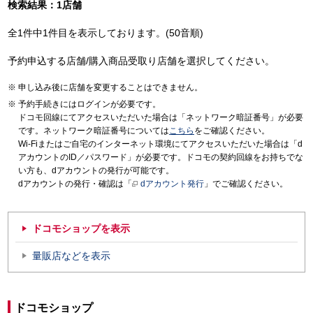
検索結果：1店舗
全1件中1件目を表示しております。(50音順)
予約申込する店舗/購入商品受取り店舗を選択してください。
申し込み後に店舗を変更することはできません。
予約手続きにはログインが必要です。
ドコモ回線にてアクセスいただいた場合は「ネットワーク暗証番号」が必要
です。ネットワーク暗証番号については
こちら
をご確認ください。
Wi-Fiまたはご自宅のインターネット環境にてアクセスいただいた場合は「d
アカウントのID／パスワード」が必要です。ドコモの契約回線をお持ちでな
い方も、dアカウントの発行が可能です。
dアカウントの発行・確認は「
dアカウント発行
」でご確認ください。
ドコモショップを表示
量販店などを表示
ドコモショップ