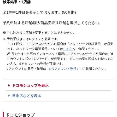
検索結果：1店舗
全1件中1件目を表示しております。(50音順)
予約申込する店舗/購入商品受取り店舗を選択してください。
申し込み後に店舗を変更することはできません。
予約手続きにはログインが必要です。
ドコモ回線にてアクセスいただいた場合は「ネットワーク暗証番号」が必要
です。ネットワーク暗証番号については
こちら
をご確認ください。
Wi-Fiまたはご自宅のインターネット環境にてアクセスいただいた場合は「d
アカウントのID／パスワード」が必要です。ドコモの契約回線をお持ちでな
い方も、dアカウントの発行が可能です。
dアカウントの発行・確認は「
dアカウント発行
」でご確認ください。
ドコモショップを表示
量販店などを表示
ドコモショップ