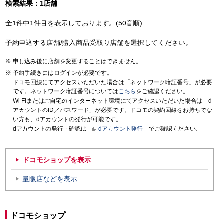
検索結果：1店舗
全1件中1件目を表示しております。(50音順)
予約申込する店舗/購入商品受取り店舗を選択してください。
申し込み後に店舗を変更することはできません。
予約手続きにはログインが必要です。
ドコモ回線にてアクセスいただいた場合は「ネットワーク暗証番号」が必要
です。ネットワーク暗証番号については
こちら
をご確認ください。
Wi-Fiまたはご自宅のインターネット環境にてアクセスいただいた場合は「d
アカウントのID／パスワード」が必要です。ドコモの契約回線をお持ちでな
い方も、dアカウントの発行が可能です。
dアカウントの発行・確認は「
dアカウント発行
」でご確認ください。
ドコモショップを表示
量販店などを表示
ドコモショップ