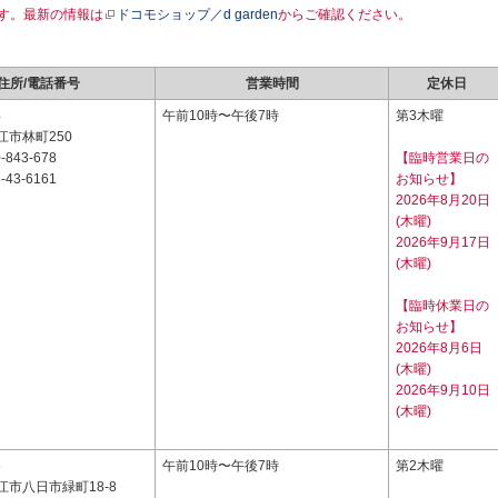
す。最新の情報は
ドコモショップ／d garden
からご確認ください。
住所/電話番号
営業時間
定休日
4
午前10時〜午後7時
第3木曜
江市林町250
-843-678
【臨時営業日の
-43-6161
お知らせ】
2026年8月20日
(木曜)
2026年9月17日
(木曜)
【臨時休業日の
お知らせ】
2026年8月6日
(木曜)
2026年9月10日
(木曜)
3
午前10時〜午後7時
第2木曜
市八日市緑町18-8