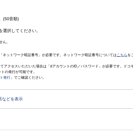
(50音順)
を選択してください。
せん。
「ネットワーク暗証番号」が必要です。ネットワーク暗証番号については
こちら
を
境にてアクセスいただいた場合は「dアカウントのID／パスワード」が必要です。ドコ
ントの発行が可能です。
ント発行
」でご確認ください。
店などを表示