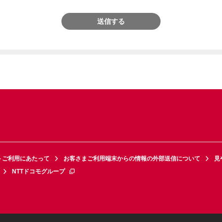
送信する
トご利用にあたって
お客さまご利用端末からの情報の外部送信について
見
NTTドコモグループ