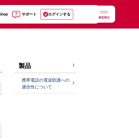
 Shop
サポート
ログインする
MENU
製品
携帯電話の電波防護への
適合性について