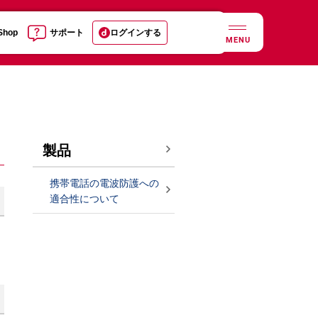
 Shop
サポート
ログインする
MENU
製品
携帯電話の電波防護への
適合性について