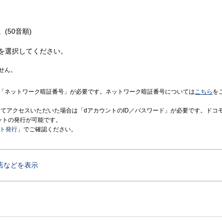
(50音順)
を選択してください。
せん。
「ネットワーク暗証番号」が必要です。ネットワーク暗証番号については
こちら
を
境にてアクセスいただいた場合は「dアカウントのID／パスワード」が必要です。ドコ
ントの発行が可能です。
ント発行
」でご確認ください。
店などを表示