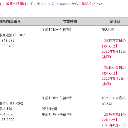
す。最新の情報は
ドコモショップ／d garden
からご確認ください。
住所/電話番号
営業時間
定休日
8
午前10時〜午後7時
第2木曜
西沼波町178-2
-843-672
【臨時営業日の
-22-0490
お知らせ】
2026年8月13日
(木曜)
【臨時休業日の
お知らせ】
2026年8月6日
(木曜)
4
午前10時〜午後8時
ビバシティ彦根
竹ケ鼻町43-2
定休日
根 1階
*受付時間
-843-673
午前10時〜午後7時
【臨時休業日の
-27-2002
お知らせ】
2026年8月20日