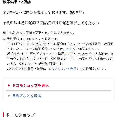
検索結果：2店舗
全2件中1 〜 2件目を表示しております。(50音順)
予約申込する店舗/購入商品受取り店舗を選択してください。
申し込み後に店舗を変更することはできません。
予約手続きにはログインが必要です。
ドコモ回線にてアクセスいただいた場合は「ネットワーク暗証番号」が必要
です。ネットワーク暗証番号については
こちら
をご確認ください。
Wi-Fiまたはご自宅のインターネット環境にてアクセスいただいた場合は「d
アカウントのID／パスワード」が必要です。ドコモの契約回線をお持ちでな
い方も、dアカウントの発行が可能です。
dアカウントの発行・確認は「
dアカウント発行
」でご確認ください。
ドコモショップを表示
量販店などを表示
ドコモショップ