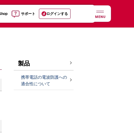
 Shop
サポート
ログインする
MENU
製品
携帯電話の電波防護への
適合性について