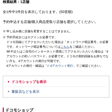
検索結果：1店舗
全1件中1件目を表示しております。(50音順)
予約申込する店舗/購入商品受取り店舗を選択してください。
申し込み後に店舗を変更することはできません。
予約手続きにはログインが必要です。
ドコモ回線にてアクセスいただいた場合は「ネットワーク暗証番号」が必要
です。ネットワーク暗証番号については
こちら
をご確認ください。
Wi-Fiまたはご自宅のインターネット環境にてアクセスいただいた場合は「d
アカウントのID／パスワード」が必要です。ドコモの契約回線をお持ちでな
い方も、dアカウントの発行が可能です。
dアカウントの発行・確認は「
dアカウント発行
」でご確認ください。
ドコモショップを表示
量販店などを表示
ドコモショップ