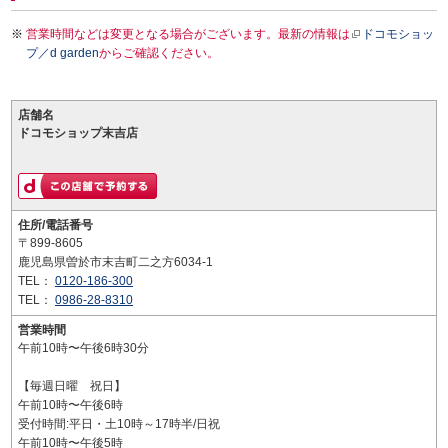
営業時間などは変更となる場合がございます。最新の情報は
ドコモショッ
プ／d garden
からご確認ください。
店舗名
ドコモショップ末吉店
住所/電話番号
〒899-8605
鹿児島県曽於市末吉町二之方6034-1
TEL：
0120-186-300
TEL：
0986-28-8310
営業時間
午前10時〜午後6時30分
【毎週日曜 祝日】
午前10時〜午後6時
受付時間:平日・土10時～17時半/日祝
午前10時〜午後5時