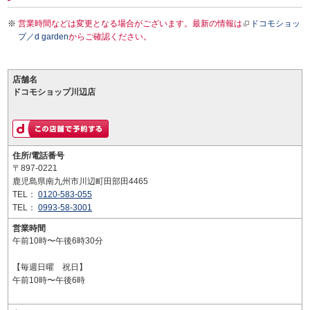
営業時間などは変更となる場合がございます。最新の情報は
ドコモショッ
プ／d garden
からご確認ください。
店舗名
ドコモショップ川辺店
住所/電話番号
〒897-0221
鹿児島県南九州市川辺町田部田4465
TEL：
0120-583-055
TEL：
0993-58-3001
営業時間
午前10時〜午後6時30分
【毎週日曜 祝日】
午前10時〜午後6時