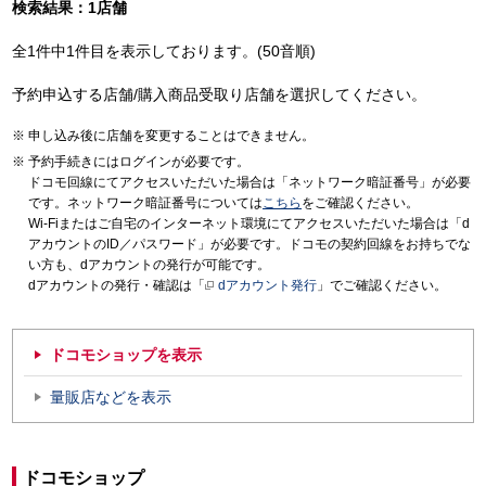
検索結果：1店舗
全1件中1件目を表示しております。(50音順)
予約申込する店舗/購入商品受取り店舗を選択してください。
申し込み後に店舗を変更することはできません。
予約手続きにはログインが必要です。
ドコモ回線にてアクセスいただいた場合は「ネットワーク暗証番号」が必要
です。ネットワーク暗証番号については
こちら
をご確認ください。
Wi-Fiまたはご自宅のインターネット環境にてアクセスいただいた場合は「d
アカウントのID／パスワード」が必要です。ドコモの契約回線をお持ちでな
い方も、dアカウントの発行が可能です。
dアカウントの発行・確認は「
dアカウント発行
」でご確認ください。
ドコモショップを表示
量販店などを表示
ドコモショップ