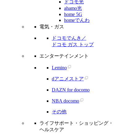
ドコモ光
ahamo光
home 5G
homeでんわ
電気・ガス
ドコモでんき／
ドコモ ガス トップ
エンターテインメント
Lemino
dアニメストア
DAZN for docomo
NBA docomo
その他
ライフサポート・ショッピング・
ヘルスケア