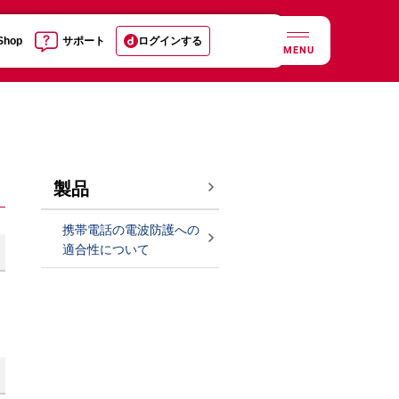
 Shop
サポート
ログインする
MENU
製品
携帯電話の電波防護への
適合性について