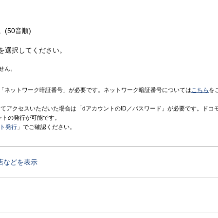
(50音順)
を選択してください。
せん。
「ネットワーク暗証番号」が必要です。ネットワーク暗証番号については
こちら
を
境にてアクセスいただいた場合は「dアカウントのID／パスワード」が必要です。ドコ
ントの発行が可能です。
ント発行
」でご確認ください。
店などを表示