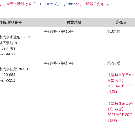
す。最新の情報は
ドコモショップ／d garden
からご確認ください。
住所/電話番号
営業時間
定休日
2
午前9時〜午後6時
第3水曜
大字水流迫231-3
林店敷地内
-684-768
-22-6633
4
午前9時〜午後6時
第2火曜
大字細野1900-1
-400-685
【臨時営業日の
-24-5252
お知らせ】
2026年8月11日
(火曜)
【臨時休業日の
お知らせ】
2026年8月20日
(木曜)