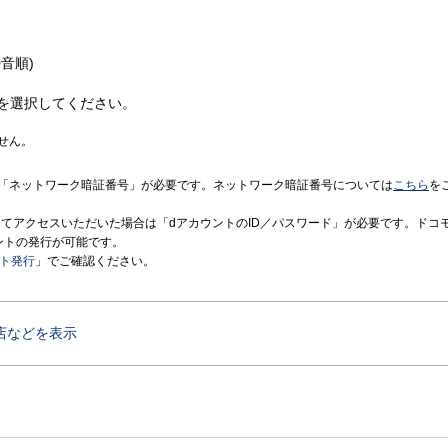
音順)
を選択してください。
せん。
「ネットワーク暗証番号」が必要です。ネットワーク暗証番号については
こちら
を
境にてアクセスいただいた場合は「dアカウントのID／パスワード」が必要です。ドコ
ントの発行が可能です。
ント発行
」でご確認ください。
店などを表示