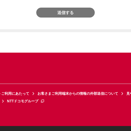
送信する
トご利用にあたって
お客さまご利用端末からの情報の外部送信について
見
NTTドコモグループ