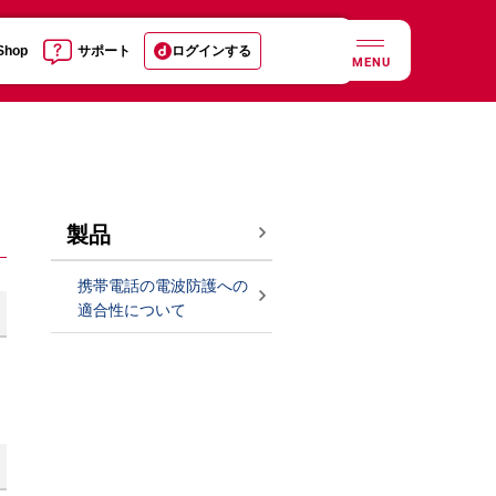
 Shop
サポート
ログインする
MENU
製品
携帯電話の電波防護への
適合性について