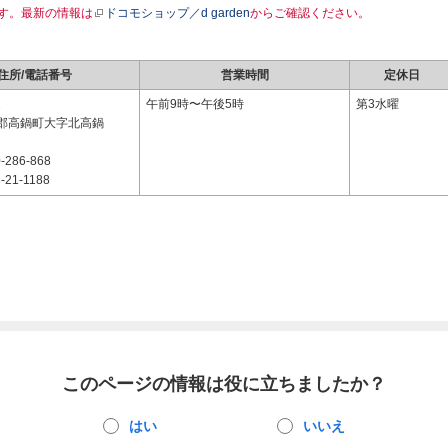
す。最新の情報は
ドコモショップ／d garden
からご確認ください。
住所/電話番号
営業時間
定休日
2
午前9時〜午後5時
第3水曜
郡高鍋町大字北高鍋
-286-868
-21-1188
このページの情報は役に立ちましたか？
はい
いいえ