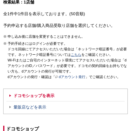
検索結果：1店舗
全1件中1件目を表示しております。(50音順)
予約申込する店舗/購入商品受取り店舗を選択してください。
申し込み後に店舗を変更することはできません。
予約手続きにはログインが必要です。
ドコモ回線にてアクセスいただいた場合は「ネットワーク暗証番号」が必要
です。ネットワーク暗証番号については
こちら
をご確認ください。
Wi-Fiまたはご自宅のインターネット環境にてアクセスいただいた場合は「d
アカウントのID／パスワード」が必要です。ドコモの契約回線をお持ちでな
い方も、dアカウントの発行が可能です。
dアカウントの発行・確認は「
dアカウント発行
」でご確認ください。
ドコモショップを表示
量販店などを表示
ドコモショップ