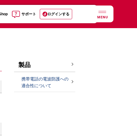
 Shop
サポート
ログインする
MENU
製品
携帯電話の電波防護への
適合性について