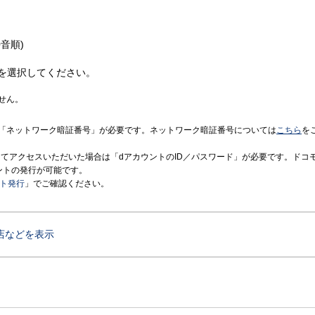
音順)
を選択してください。
せん。
「ネットワーク暗証番号」が必要です。ネットワーク暗証番号については
こちら
を
境にてアクセスいただいた場合は「dアカウントのID／パスワード」が必要です。ドコ
ントの発行が可能です。
ント発行
」でご確認ください。
店などを表示