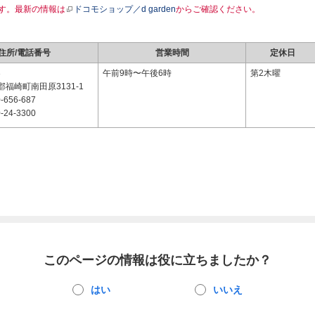
す。最新の情報は
ドコモショップ／d garden
からご確認ください。
住所/電話番号
営業時間
定休日
3
午前9時〜午後6時
第2木曜
福崎町南田原3131-1
-656-687
-24-3300
このページの情報は役に立ちましたか？
はい
いいえ