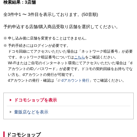
検索結果：3店舗
全3件中1 〜 3件目を表示しております。(50音順)
予約申込する店舗/購入商品受取り店舗を選択してください。
申し込み後に店舗を変更することはできません。
予約手続きにはログインが必要です。
ドコモ回線にてアクセスいただいた場合は「ネットワーク暗証番号」が必要
です。ネットワーク暗証番号については
こちら
をご確認ください。
Wi-Fiまたはご自宅のインターネット環境にてアクセスいただいた場合は「d
アカウントのID／パスワード」が必要です。ドコモの契約回線をお持ちでな
い方も、dアカウントの発行が可能です。
dアカウントの発行・確認は「
dアカウント発行
」でご確認ください。
ドコモショップを表示
量販店などを表示
ドコモショップ