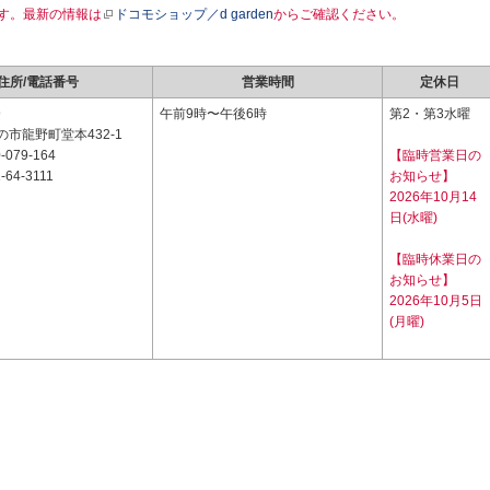
す。最新の情報は
ドコモショップ／d garden
からご確認ください。
住所/電話番号
営業時間
定休日
9
午前9時〜午後6時
第2・第3水曜
市龍野町堂本432-1
-079-164
【臨時営業日の
-64-3111
お知らせ】
2026年10月14
日(水曜)
【臨時休業日の
お知らせ】
2026年10月5日
(月曜)