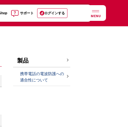
 Shop
サポート
ログインする
MENU
製品
携帯電話の電波防護への
適合性について