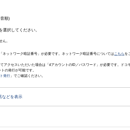
音順)
を選択してください。
せん。
「ネットワーク暗証番号」が必要です。ネットワーク暗証番号については
こちら
を
境にてアクセスいただいた場合は「dアカウントのID／パスワード」が必要です。ドコ
ントの発行が可能です。
ント発行
」でご確認ください。
店などを表示