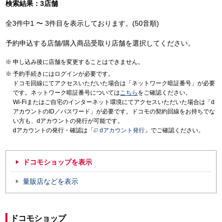
検索結果：3店舗
全3件中1 〜 3件目を表示しております。(50音順)
予約申込する店舗/購入商品受取り店舗を選択してください。
申し込み後に店舗を変更することはできません。
予約手続きにはログインが必要です。
ドコモ回線にてアクセスいただいた場合は「ネットワーク暗証番号」が必要
です。ネットワーク暗証番号については
こちら
をご確認ください。
Wi-Fiまたはご自宅のインターネット環境にてアクセスいただいた場合は「d
アカウントのID／パスワード」が必要です。ドコモの契約回線をお持ちでな
い方も、dアカウントの発行が可能です。
dアカウントの発行・確認は「
dアカウント発行
」でご確認ください。
ドコモショップを表示
量販店などを表示
ドコモショップ