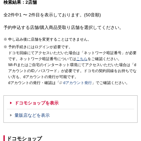
検索結果：2店舗
全2件中1 〜 2件目を表示しております。(50音順)
予約申込する店舗/購入商品受取り店舗を選択してください。
申し込み後に店舗を変更することはできません。
予約手続きにはログインが必要です。
ドコモ回線にてアクセスいただいた場合は「ネットワーク暗証番号」が必要
です。ネットワーク暗証番号については
こちら
をご確認ください。
Wi-Fiまたはご自宅のインターネット環境にてアクセスいただいた場合は「d
アカウントのID／パスワード」が必要です。ドコモの契約回線をお持ちでな
い方も、dアカウントの発行が可能です。
dアカウントの発行・確認は「
dアカウント発行
」でご確認ください。
ドコモショップを表示
量販店などを表示
ドコモショップ