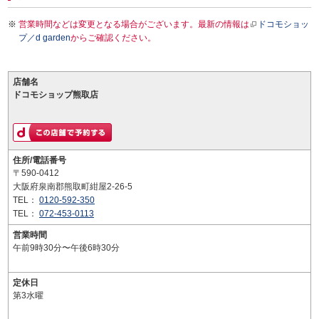
営業時間などは変更となる場合がございます。最新の情報は
ドコモショッ
プ／d garden
からご確認ください。
店舗名
ドコモショップ熊取店
住所/電話番号
〒590-0412
大阪府泉南郡熊取町紺屋2-26-5
TEL：
0120-592-350
TEL：
072-453-0113
営業時間
午前9時30分〜午後6時30分
定休日
第3水曜