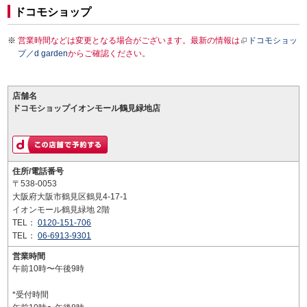
ドコモショップ
営業時間などは変更となる場合がございます。最新の情報は
ドコモショッ
プ／d garden
からご確認ください。
店舗名
ドコモショップイオンモール鶴見緑地店
住所/電話番号
〒538-0053
大阪府大阪市鶴見区鶴見4-17-1
イオンモール鶴見緑地 2階
TEL：
0120-151-706
TEL：
06-6913-9301
営業時間
午前10時〜午後9時
*受付時間