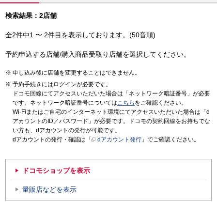
検索結果：2店舗
全2件中1 〜 2件目を表示しております。(50音順)
予約申込する店舗/購入商品受取り店舗を選択してください。
申し込み後に店舗を変更することはできません。
予約手続きにはログインが必要です。
ドコモ回線にてアクセスいただいた場合は「ネットワーク暗証番号」が必要
です。ネットワーク暗証番号については
こちら
をご確認ください。
Wi-Fiまたはご自宅のインターネット環境にてアクセスいただいた場合は「d
アカウントのID／パスワード」が必要です。ドコモの契約回線をお持ちでな
い方も、dアカウントの発行が可能です。
dアカウントの発行・確認は「
dアカウント発行
」でご確認ください。
ドコモショップを表示
量販店などを表示