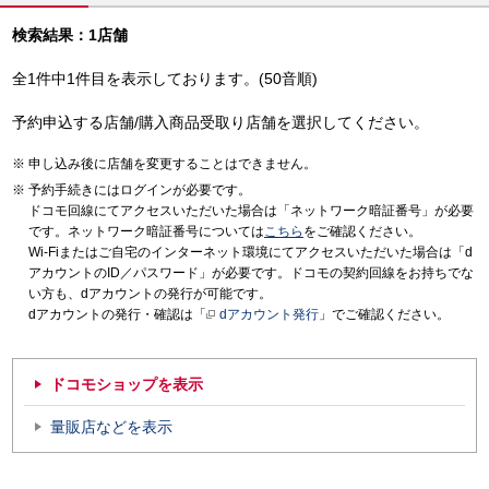
検索結果：1店舗
全1件中1件目を表示しております。(50音順)
予約申込する店舗/購入商品受取り店舗を選択してください。
申し込み後に店舗を変更することはできません。
予約手続きにはログインが必要です。
ドコモ回線にてアクセスいただいた場合は「ネットワーク暗証番号」が必要
です。ネットワーク暗証番号については
こちら
をご確認ください。
Wi-Fiまたはご自宅のインターネット環境にてアクセスいただいた場合は「d
アカウントのID／パスワード」が必要です。ドコモの契約回線をお持ちでな
い方も、dアカウントの発行が可能です。
dアカウントの発行・確認は「
dアカウント発行
」でご確認ください。
ドコモショップを表示
量販店などを表示