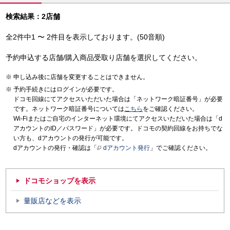
検索結果：2店舗
全2件中1 〜 2件目を表示しております。(50音順)
予約申込する店舗/購入商品受取り店舗を選択してください。
申し込み後に店舗を変更することはできません。
予約手続きにはログインが必要です。
ドコモ回線にてアクセスいただいた場合は「ネットワーク暗証番号」が必要
です。ネットワーク暗証番号については
こちら
をご確認ください。
Wi-Fiまたはご自宅のインターネット環境にてアクセスいただいた場合は「d
アカウントのID／パスワード」が必要です。ドコモの契約回線をお持ちでな
い方も、dアカウントの発行が可能です。
dアカウントの発行・確認は「
dアカウント発行
」でご確認ください。
ドコモショップを表示
量販店などを表示