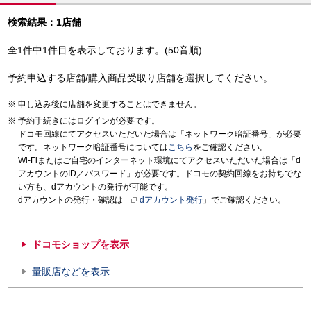
検索結果：1店舗
全1件中1件目を表示しております。(50音順)
予約申込する店舗/購入商品受取り店舗を選択してください。
申し込み後に店舗を変更することはできません。
予約手続きにはログインが必要です。
ドコモ回線にてアクセスいただいた場合は「ネットワーク暗証番号」が必要
です。ネットワーク暗証番号については
こちら
をご確認ください。
Wi-Fiまたはご自宅のインターネット環境にてアクセスいただいた場合は「d
アカウントのID／パスワード」が必要です。ドコモの契約回線をお持ちでな
い方も、dアカウントの発行が可能です。
dアカウントの発行・確認は「
dアカウント発行
」でご確認ください。
ドコモショップを表示
量販店などを表示